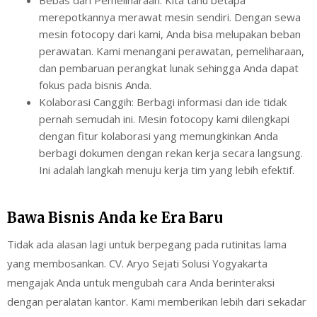
merepotkannya merawat mesin sendiri. Dengan sewa
mesin fotocopy dari kami, Anda bisa melupakan beban
perawatan. Kami menangani perawatan, pemeliharaan,
dan pembaruan perangkat lunak sehingga Anda dapat
fokus pada bisnis Anda.
Kolaborasi Canggih: Berbagi informasi dan ide tidak
pernah semudah ini. Mesin fotocopy kami dilengkapi
dengan fitur kolaborasi yang memungkinkan Anda
berbagi dokumen dengan rekan kerja secara langsung.
Ini adalah langkah menuju kerja tim yang lebih efektif.
Bawa Bisnis Anda ke Era Baru
Tidak ada alasan lagi untuk berpegang pada rutinitas lama
yang membosankan. CV. Aryo Sejati Solusi Yogyakarta
mengajak Anda untuk mengubah cara Anda berinteraksi
dengan peralatan kantor. Kami memberikan lebih dari sekadar