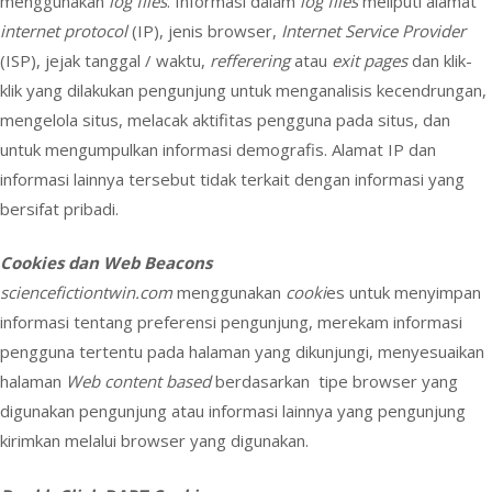
menggunakan
log files
. Informasi dalam
log files
meliputi alamat
internet protocol
(IP), jenis browser,
Internet Service Provider
(ISP), jejak tanggal / waktu,
refferering
atau
exit pages
dan klik-
klik yang dilakukan pengunjung untuk menganalisis kecendrungan,
mengelola situs, melacak aktifitas pengguna pada situs, dan
untuk mengumpulkan informasi demografis. Alamat IP dan
informasi lainnya tersebut tidak terkait dengan informasi yang
bersifat pribadi.
Cookies dan Web Beacons
sciencefictiontwin.com
menggunakan
cooki
es untuk menyimpan
informasi tentang preferensi pengunjung, merekam informasi
pengguna tertentu pada halaman yang dikunjungi, menyesuaikan
halaman
Web content based
berdasarkan tipe browser yang
digunakan pengunjung atau informasi lainnya yang pengunjung
kirimkan melalui browser yang digunakan.