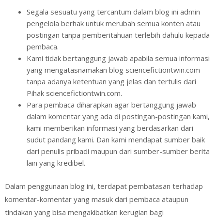
Segala sesuatu yang tercantum dalam blog ini admin
pengelola berhak untuk merubah semua konten atau
postingan tanpa pemberitahuan terlebih dahulu kepada
pembaca.
Kami tidak bertanggung jawab apabila semua informasi
yang mengatasnamakan blog sciencefictiontwin.com
tanpa adanya ketentuan yang jelas dan tertulis dari
Pihak sciencefictiontwin.com.
Para pembaca diharapkan agar bertanggung jawab
dalam komentar yang ada di postingan-postingan kami,
kami memberikan informasi yang berdasarkan dari
sudut pandang kami. Dan kami mendapat sumber baik
dari penulis pribadi maupun dari sumber-sumber berita
lain yang kredibel.
Dalam penggunaan blog ini, terdapat pembatasan terhadap
komentar-komentar yang masuk dari pembaca ataupun
tindakan yang bisa mengakibatkan kerugian bagi