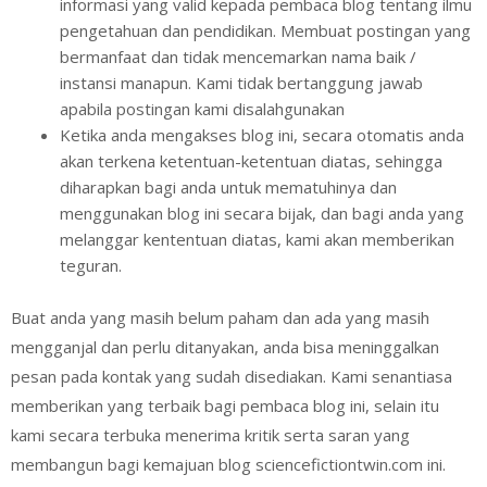
informasi yang valid kepada pembaca blog tentang ilmu
pengetahuan dan pendidikan. Membuat postingan yang
bermanfaat dan tidak mencemarkan nama baik /
instansi manapun. Kami tidak bertanggung jawab
apabila postingan kami disalahgunakan
Ketika anda mengakses blog ini, secara otomatis anda
akan terkena ketentuan-ketentuan diatas, sehingga
diharapkan bagi anda untuk mematuhinya dan
menggunakan blog ini secara bijak, dan bagi anda yang
melanggar kententuan diatas, kami akan memberikan
teguran.
Buat anda yang masih belum paham dan ada yang masih
mengganjal dan perlu ditanyakan, anda bisa meninggalkan
pesan pada kontak yang sudah disediakan. Kami senantiasa
memberikan yang terbaik bagi pembaca blog ini, selain itu
kami secara terbuka menerima kritik serta saran yang
membangun bagi kemajuan blog sciencefictiontwin.com ini.